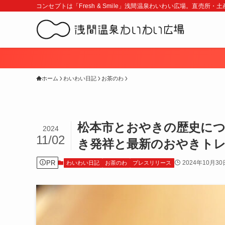
コンセプトは「Fresh & Smile」浅間温泉わいわい広場。直売所
ホーム
わいわい日記
お茶のわ
松本市とおやきの歴史につ
2024
11/02
き発祥と最新のおやきト
PR
2024年10月30
わいわい日記
お茶のわ
プレスリリース