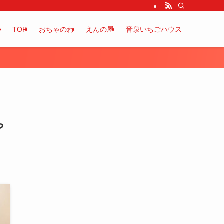
TOP
おちゃのわ
えんの屋
音泉いちごハウス
や