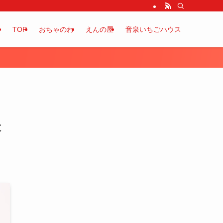
TOP
おちゃのわ
えんの屋
音泉いちごハウス
最