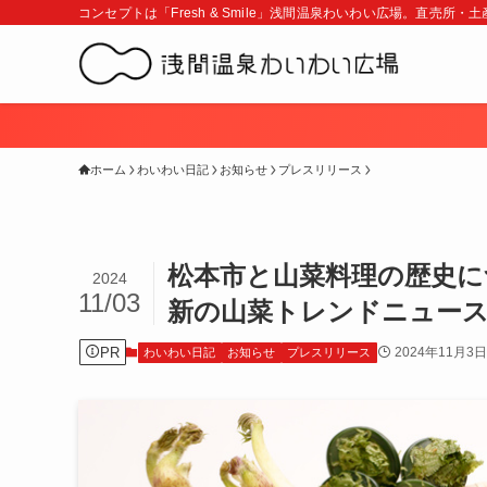
コンセプトは「Fresh & Smile」浅間温泉わいわい広場。直売所
ホーム
わいわい日記
お知らせ
プレスリリース
松本市と山菜料理の歴史に
2024
11/03
新の山菜トレンドニュー
PR
2024年11月3日
わいわい日記
お知らせ
プレスリリース