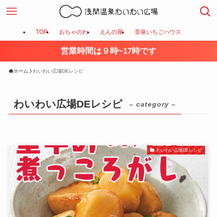
TOP
おちゃのわ
えんの屋
音泉いちごハウス
営業時間は９時~17時です
ホーム
わいわい広場DEレシピ
わいわい広場DEレシピ
– category –
わいわい広場DEレシピ