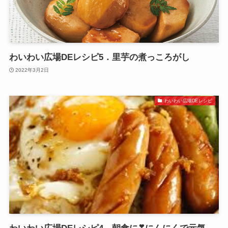
わいわい広場DEレシピ5．里芋の煮っころがし
2022年3月2日
わいわい広場DEレシピ