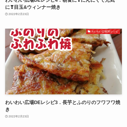
わいわい広場DEレシピ4．朝食に❣にんにくで元気
に❣目玉&ウィンナー焼き
2022年2月23日
わいわい広場DEレシピ
わいわい広場DEレシピ3．長芋とふのりのフワフワ焼
き
2022年2月23日