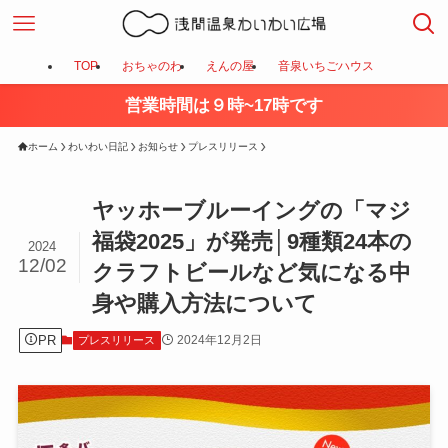
TOP
おちゃのわ
えんの屋
音泉いちごハウス
営業時間は９時~17時です
ホーム
わいわい日記
お知らせ
プレスリリース
ヤッホーブルーイングの「マジ
福袋2025」が発売│9種類24本の
2024
12/02
クラフトビールなど気になる中
身や購入方法について
PR
2024年12月2日
プレスリリース