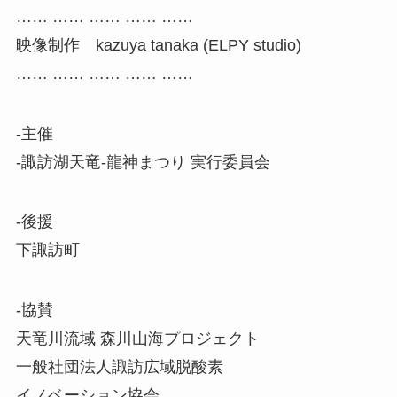
…… …… …… …… ……
映像制作 kazuya tanaka (ELPY studio)
…… …… …… …… ……
-主催
-諏訪湖天竜-龍神まつり 実行委員会
-後援
下諏訪町
-協賛
天竜川流域 森川山海プロジェクト
一般社団法人諏訪広域脱酸素
イノベーション協会