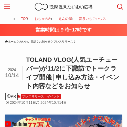
TOP
おちゃのわ
えんの屋
音泉いちごハウス
営業時間は９時~17時です
ホーム
わいわい日記
お知らせ
プレスリリース
TOLAND VLOG(人気ユーチュー
バー)が11/2に下諏訪でトークラ
2024
10/14
イブ開催│申し込み方法・イベン
ト内容などをお知らせ
PR
プレスリリース
イベント
2024年10月11日
2024年10月14日