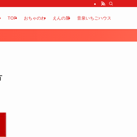
TOP
おちゃのわ
えんの屋
音泉いちごハウス
方