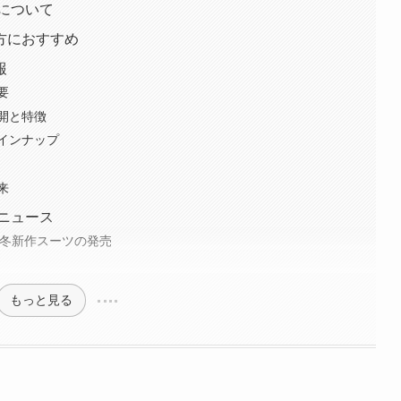
袋について
方におすすめ
報
要
開と特徴
インナップ
来
年ニュース
24年秋冬新作スーツの発売
もっと見る