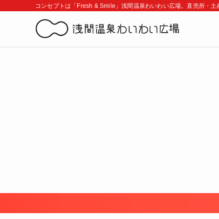
コンセプトは「Fresh & Smile」浅間温泉わいわい広場。直売所