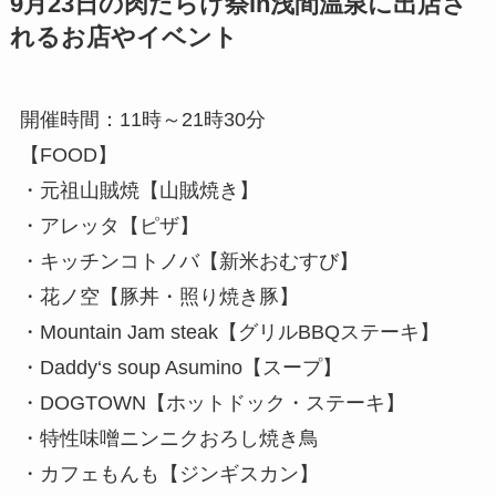
9月23日の肉だらけ祭in浅間温泉に出店さ
れるお店やイベント
開催時間：11時～21時30分
【FOOD】
・元祖山賊焼【山賊焼き】
・アレッタ【ピザ】
・キッチンコトノバ【新米おむすび】
・花ノ空【豚丼・照り焼き豚】
・Mountain Jam steak【グリルBBQステーキ】
・Daddy‘s soup Asumino【スープ】
・DOGTOWN【ホットドック・ステーキ】
・特性味噌ニンニクおろし焼き鳥
・カフェもんも【ジンギスカン】