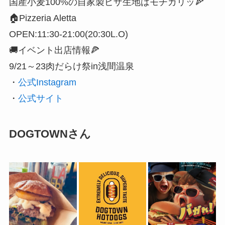
国産小麦100%の自家製ピザ生地はモチカリッ🍕
⁡🏠Pizzeria Aletta
OPEN:11:30-21:00(20:30L.O)
🚚イベント出店情報🍕
9/21～23肉だらけ祭in浅間温泉
・
公式Instagram
・
公式サイト
DOGTOWNさん