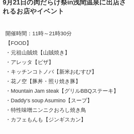
9月21日の肉だらけ祭in浅間温泉に出店さ
れるお店やイベント
開催時間：11時～21時30分
【FOOD】
・元祖山賊焼【山賊焼き】
・アレッタ【ピザ】
・キッチンコトノバ【新米おむすび】
・花ノ空【豚丼・照り焼き豚】
・Mountain Jam steak【グリルBBQステーキ】
・Daddy‘s soup Asumino【スープ】
・特性味噌ニンニクおろし焼き鳥
・カフェもんも【ジンギスカン】