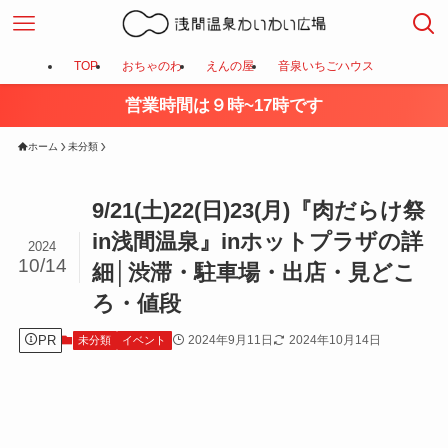
TOP
おちゃのわ
えんの屋
音泉いちごハウス
営業時間は９時~17時です
ホーム
未分類
9/21(土)22(日)23(月)『肉だらけ祭
in浅間温泉』inホットプラザの詳
2024
10/14
細│渋滞・駐車場・出店・見どこ
ろ・値段
PR
2024年9月11日
2024年10月14日
未分類
イベント