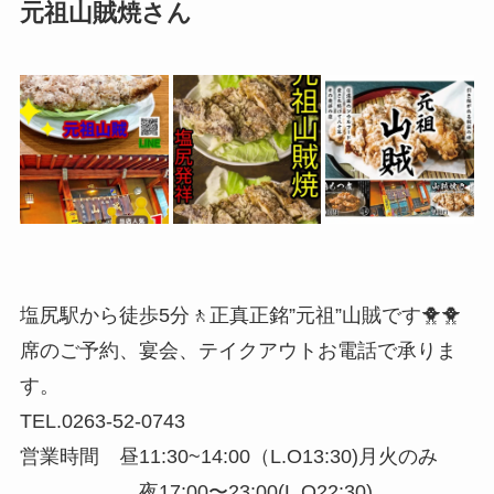
元祖山賊焼さん
塩尻駅から徒歩5分🚶正真正銘”元祖”山賊です🐥🐥
席のご予約、宴会、テイクアウトお電話で承りま
す。
TEL.0263-52-0743
営業時間 昼11:30~14:00（L.O13:30)月火のみ
夜17:00〜23:00(L.O22:30)