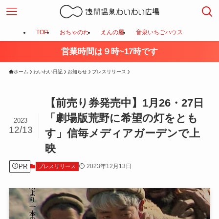
TOP
おちゃのわ
えんの屋
音泉いちごハウス
営業時間は９時~17時です
ホーム
わいわい日記
お知らせ
プレスリリース
【前売り券発売中】1月26・27日
「劇場版荒野に希望の灯をとも
2023
12/13
す」信毎メディアガーデンで上
映
PR
2023年12月13日
プレスリリース