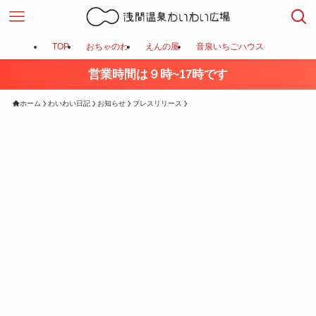
TOP
おちゃのわ
えんの屋
音泉いちごハウス
営業時間は９時~17時です
ホーム
わいわい日記
お知らせ
プレスリリース