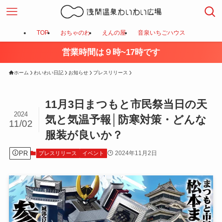
TOP
おちゃのわ
えんの屋
音泉いちごハウス
営業時間は９時~17時です
ホーム
わいわい日記
お知らせ
プレスリリース
11月3日まつもと市民祭当日の天
2024
気と気温予報│防寒対策・どんな
11/02
服装が良いか？
PR
2024年11月2日
プレスリリース
イベント