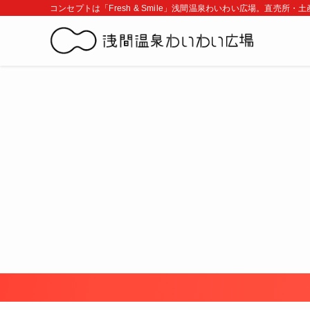
コンセプトは「Fresh & Smile」浅間温泉わいわい広場。直売所