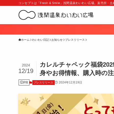
コンセプトは「Fresh & Smile」浅間温泉わいわい広場。直売所
ホーム
わいわい日記
お知らせ
プレスリリース
カレルチャペック福袋202
2024
12/19
身やお得情報、購入時の
PR
2024年12月19日
プレスリリース