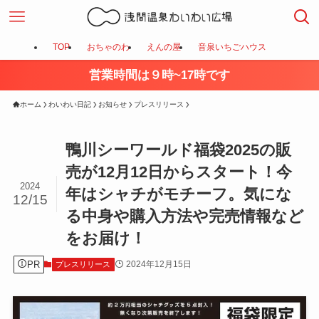
TOP
おちゃのわ
えんの屋
音泉いちごハウス
営業時間は９時~17時です
ホーム
わいわい日記
お知らせ
プレスリリース
鴨川シーワールド福袋2025の販
売が12月12日からスタート！今
2024
年はシャチがモチーフ。気にな
12/15
る中身や購入方法や完売情報など
をお届け！
PR
2024年12月15日
プレスリリース