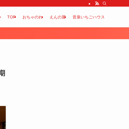
TOP
おちゃのわ
えんの屋
音泉いちごハウス
期