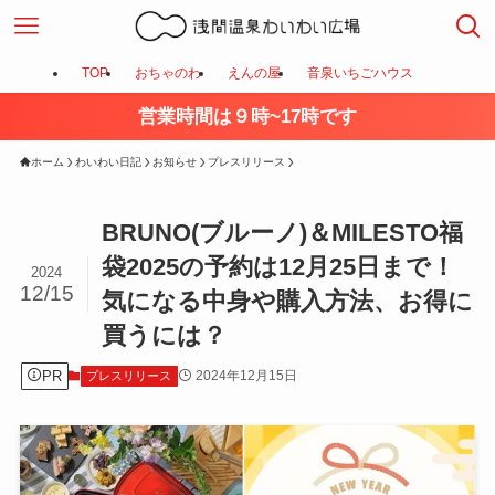
TOP
おちゃのわ
えんの屋
音泉いちごハウス
営業時間は９時~17時です
ホーム
わいわい日記
お知らせ
プレスリリース
BRUNO(ブルーノ)＆MILESTO福
袋2025の予約は12月25日まで！
2024
12/15
気になる中身や購入方法、お得に
買うには？
PR
2024年12月15日
プレスリリース