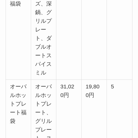
福袋
ズ、深
鍋、グ
リルプ
レー
ト、ダ
ブルオ
ートス
パイス
ミル
オーバ
オーバ
31,02
19,80
5
ルホッ
ルホッ
0円
0円
トプレ
トプレ
ート福
ート、
袋
グリル
プレー