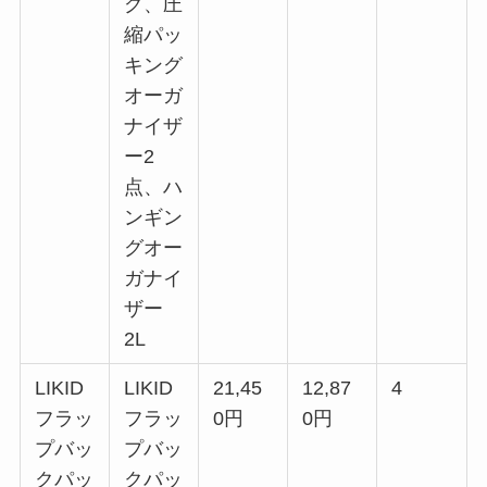
グ、圧
縮パッ
キング
オーガ
ナイザ
ー2
点、ハ
ンギン
グオー
ガナイ
ザー
2L
LIKID
LIKID
21,45
12,87
4
フラッ
フラッ
0円
0円
プバッ
プバッ
クパッ
クパッ