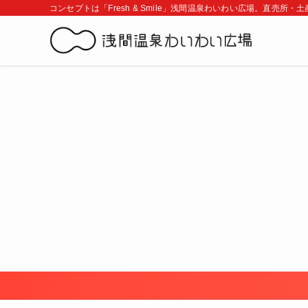
コンセプトは「Fresh & Smile」浅間温泉わいわい広場。直売所